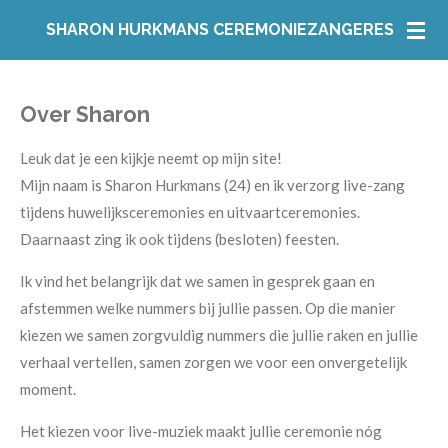
Ga
SHARON HURKMANS CEREMONIEZANGERES
direct
naar
de
Over Sharon
hoofdinhoud
Leuk dat je een kijkje neemt op mijn site!
Mijn naam is Sharon Hurkmans (24) en ik verzorg live-zang
tijdens huwelijksceremonies en uitvaartceremonies.
Daarnaast zing ik ook tijdens (besloten) feesten.
Ik vind het belangrijk dat we samen in gesprek gaan en
afstemmen welke nummers bij jullie passen. Op die manier
kiezen we samen zorgvuldig nummers die jullie raken en jullie
verhaal vertellen, samen zorgen we voor een onvergetelijk
moment.
Het kiezen voor live-muziek maakt jullie ceremonie nóg